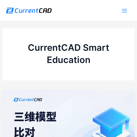
跳
Post
Main
至
pagination
Men
内
容
CurrentCAD Smart
Education