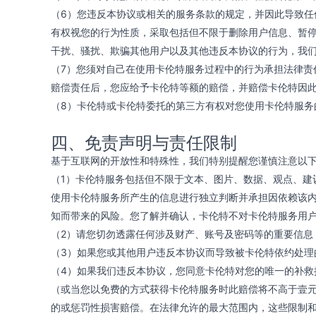
（6）您违反本协议或相关的服务条款的规定，并因此导致
有权视您的行为性质，采取包括但不限于删除用户信息、暂
干扰、骚扰、欺骗其他用户以及其他违反本协议的行为，我
（7）您须对自己在使用卡伦特服务过程中的行为承担法律
赔偿责任后，您应给予卡伦特等额的赔偿，并赔偿卡伦特因
（8）卡伦特或卡伦特委托的第三方有权对您使用卡伦特服务
四、免责声明与责任限制
基于互联网的开放性和特殊性，我们特别提醒您谨慎注意以
（1）卡伦特服务包括但不限于文本、图片、数据、观点、建
使用卡伦特服务所产生的信息进行独立判断并承担因依赖该
知而带来的风险。您了解并确认，卡伦特不对卡伦特服务用
（2）请您切勿透露任何涉及财产、账号及密码等的重要信息
（3）如果您或其他用户违反本协议而导致被卡伦特依约处理
（4）如果我们违反本协议，您同意卡伦特对您的唯一的补
（或当您以免费的方式获得卡伦特服务时此赔偿将不高于壹
的或惩罚性损害赔偿。在法律允许的最大范围内，这些限制