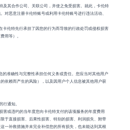
特及其合作公司、关联公司，并使之免受损害。就此，卡伦特
施。对恶意注册卡伦特账号或利用卡伦特账号进行违法活动、
在卡伦特先行承担了因您的行为而导致的行政处罚或侵权损害
证费用等）。
息的准确性与完整性承担任何义务或责任。您应当对其他用户
性的依赖而产生的风险），以及因用户个人信息被其他用户获
另行通知。
损害或违约的当年度您向卡伦特支付的该项服务的年度费用
不限于直接损害、后果性损害、特别的损害、利润损失、附带
使这一补救措施并未完全补偿您的所有损失，也未能达到其根