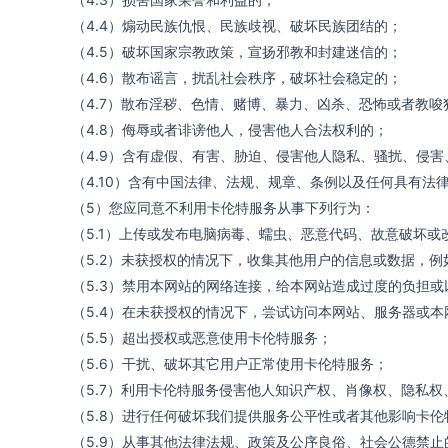
（4.4）煽动民族仇恨、民族歧视、破坏民族团结的；
（4.5）破坏国家宗教政策，宣扬邪教和封建迷信的；
（4.6）散布谣言，扰乱社会秩序，破坏社会稳定的；
（4.7）散布淫秽、色情、赌博、暴力、凶杀、恐怖或者教唆
（4.8）侮辱或者诽谤他人，侵害他人合法权利的；
（4.9）含有虚假、有害、胁迫、侵害他人隐私、骚扰、侵
（4.10）含有中国法律、法规、规章、条例以及任何具有法
（5）您应同意不利用卡伦特服务从事下列行为：
（5.1）上传或发布电脑病毒、蠕虫、恶意代码、故意破坏
（5.2）未获授权的情况下，收集其他用户的信息或数据，
（5.3）禁用本网站的网络连接，给本网站造成过度的负担
（5.4）在未获授权的情况下，尝试访问本网站、服务器或
（5.5）超出授权或恶意使用卡伦特服务；
（5.6）干扰、破坏其它用户正常使用卡伦特服务；
（5.7）利用卡伦特服务侵害他人知识产权、肖像权、隐私
（5.8）进行任何破坏我们提供服务公平性或者其他影响卡
（5.9）从事其他法律法规、政策及公序良俗、社会公德禁