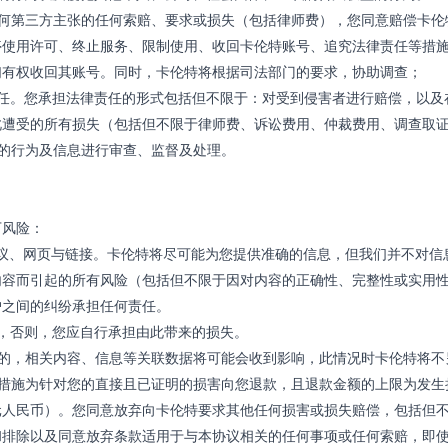
任何第三方主张的任何索赔、要求或损失（包括律师费），您同意赔偿卡伦
停使用许可、终止服务、限制使用、收回卡伦特账号、追究法律责任等措
们有权收回其账号。同时，卡伦特将根据司法部门的要求，协助调查；
责任。您承担法律责任的形式包括但不限于：对受到侵害者进行赔偿，以及
此遭受的所有损失（包括但不限于律师费、诉讼费用、仲裁费用、调查取
的行为及信息进行审查、监督及处理。
下风险：
议、网页与链接。卡伦特将尽可能为您提供准确的信息，但我们并不对信
内容而引起的所有风险（包括但不限于因对内容的正确性、完整性或实用
户之间的纠纷承担任何责任。
，否则，您应自行承担由此带来的损失。
的，相关内容、信息等关联数据将可能会收到影响，此情况时卡伦特将不
救措施为针对您的直接且已证明的损害向您退款，且退款金额的上限为发生
元人民币）。您同意放弃向卡伦特要求其他任何损害或损失赔偿，包括但
和排除以及同意放弃条款适用于与本协议相关的任何事项或任何索赔，即