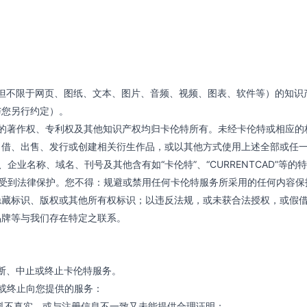
但不限于网页、图纸、文本、图片、音频、视频、图表、软件等）的知识
与您另行约定）。
件的著作权、专利权及其他知识产权均归卡伦特所有。未经卡伦特或相应的
出借、出售、发行或创建相关衍生作品，或以其他方式使用上述全部或任
业名称、域名、刊号及其他含有如“卡伦特”、“CURRENTCAD”等
均受到法律保护。您不得：规避或禁用任何卡伦特服务所采用的任何内容保
隐藏标识、版权或其他所有权标识；以违反法规，或未获合法授权，或假
品牌等与我们存在特定之联系。
断、中止或终止卡伦特服务。
或终止向您提供的服务：
资料不真实、或与注册信息不一致又未能提供合理证明；