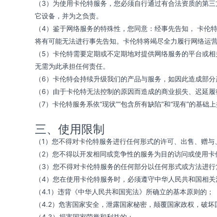
（3）为使用卡伦特服务，您必须自行通过有合法资质的第
它设备，并为之负责。
（4）鉴于网络服务的特殊性，您同意：经事先告知， 卡伦
将有可能无法进行事先告知。卡伦特将竭尽全力履行网络运
（5）卡伦特需要定期或不定期地对提供网络服务的平台或
无需为此承担任何责任。
（6）卡伦特会持续升级我们的产品与服务，如因此造成部
（6）由于卡伦特无法控制的原因而造成的商业损失、迟延履
（7）卡伦特服务系依“现状”“包含所有缺陷”和“现有”的
三、使用限制
（1）您不得对卡伦特服务进行任何形式的许可、出售、赠与
（2）您不得以开发相同或竞争性的服务为目的访问或使用卡
（3）您不得对卡伦特服务的任何部分以任何形式或方法进
（4）您在使用卡伦特服务时，必须遵守中华人民共和国相关
（4.1）违背《中华人民共和国宪法》所确立的基本原则的；
（4.2）危害国家安全，泄露国家秘密，颠覆国家政权，破坏
（4.3）损害国家荣誉和利益的；