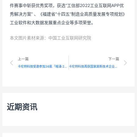
件赛事中斩获优秀奖项，获选“工信部2022工业互联网APP优
秀解决方案” 、《福建省“十四五”制造业高质量发展专项规划》
工业软件和大数据发展重点企业等多项荣誉。
本文图片素材来源：中国工业互联网研究院
Prev
N
上一篇
下一篇
卡伦特科技受邀参加36氪「暗涌·2023产业未来大会」
卡伦特科技再获国家高新技术企业认定
近期资讯