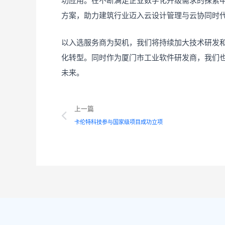
功应用。在不断满足企业数字化升级需求的探索
方案，助力建筑行业迈入云设计管理与云协同时
以入选服务商为契机，我们将持续加大技术研发
化转型。同时作为厦门市工业软件研发商，我们
未来。
Prev
上一篇
卡伦特科技参与国家级项目成功立项