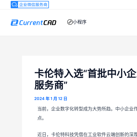
跳
至
内
小程序
容
卡伦特入选“首批中小
服务商”
2024 年 1 月 12 日
当前，企业数字化转型成为大势所趋。中小企业
点。
近日，卡伦特科技凭借在工业软件云端创新的深厚