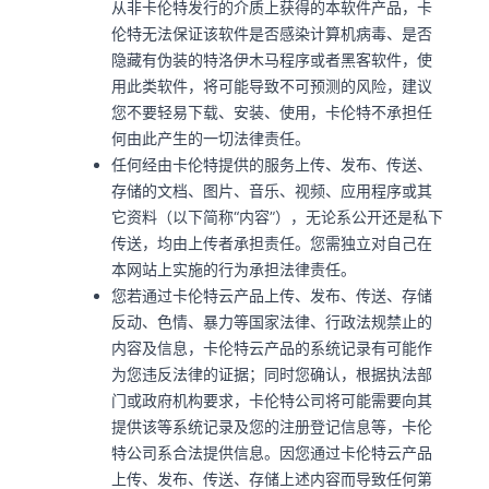
从非卡伦特发行的介质上获得的本软件产品，卡
伦特无法保证该软件是否感染计算机病毒、是否
隐藏有伪装的特洛伊木马程序或者黑客软件，使
用此类软件，将可能导致不可预测的风险，建议
您不要轻易下载、安装、使用，卡伦特不承担任
何由此产生的一切法律责任。
任何经由卡伦特提供的服务上传、发布、传送、
存储的文档、图片、音乐、视频、应用程序或其
它资料（以下简称“内容”），无论系公开还是私下
传送，均由上传者承担责任。您需独立对自己在
本网站上实施的行为承担法律责任。
您若通过卡伦特云产品上传、发布、传送、存储
反动、色情、暴力等国家法律、行政法规禁止的
内容及信息，卡伦特云产品的系统记录有可能作
为您违反法律的证据；同时您确认，根据执法部
门或政府机构要求，卡伦特公司将可能需要向其
提供该等系统记录及您的注册登记信息等，卡伦
特公司系合法提供信息。因您通过卡伦特云产品
上传、发布、传送、存储上述内容而导致任何第