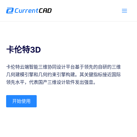
跳
Main
至
Men
内
容
卡伦特3D
卡伦特云端智能三维协同设计平台基于领先的自研的三维
几何建模引擎和几何约束引擎构建。其关键指标接近国际
领先水平，代表国产三维设计软件发出强音。
开始使用