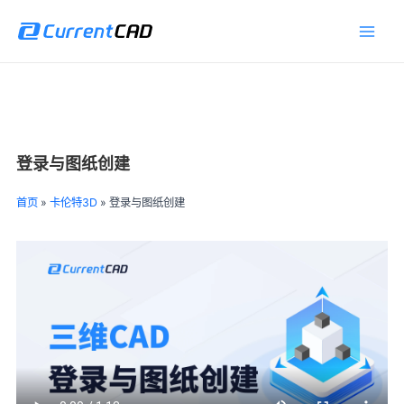
跳
Main
至
Men
内
容
登录与图纸创建
首页
»
卡伦特3D
»
登录与图纸创建