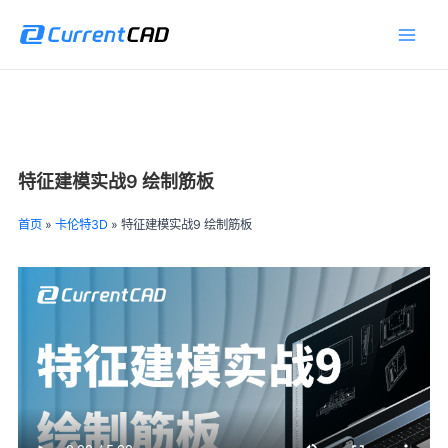
跳
Main
至
Men
内
容
特征建模实战9 绘制筋板
首页
»
卡伦特3D
»
特征建模实战9 绘制筋板