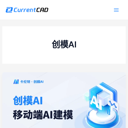
跳
Main
至
Men
内
容
创模AI