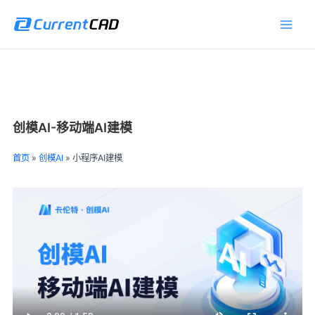
跳
Main
至
Men
内
容
创模AI-移动端AI建模
首页
»
创模AI
»
小程序AI建模