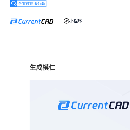
跳
至
内
小程序
容
生成模仁