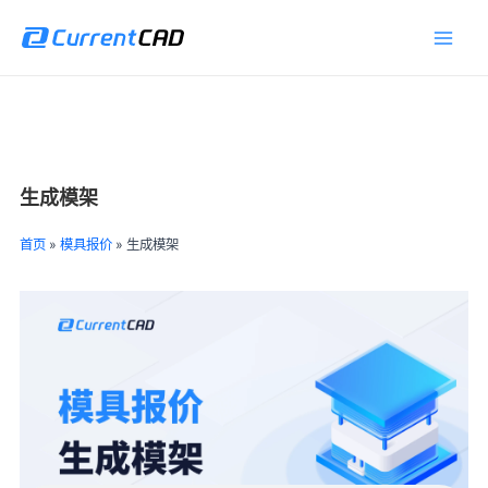
跳
Main
至
Men
内
容
生成模架
首页
»
模具报价
»
生成模架