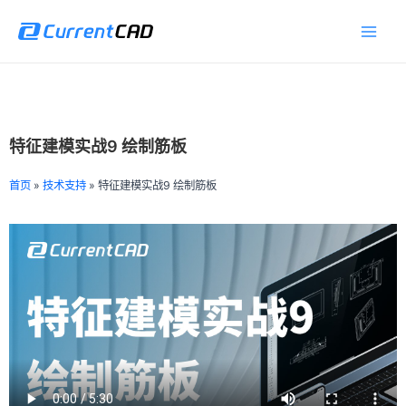
跳
Main
至
Men
内
容
特征建模实战9 绘制筋板
首页
»
技术支持
»
特征建模实战9 绘制筋板