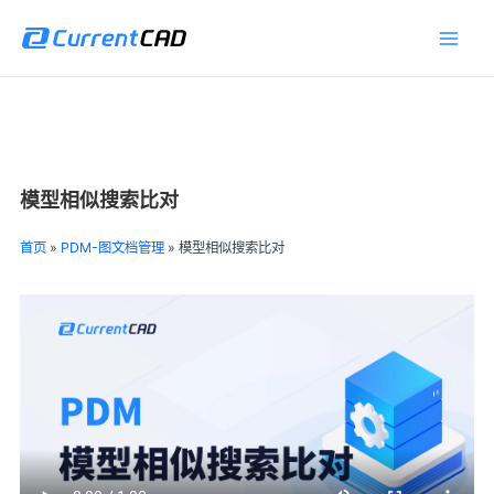
跳
Main
至
Men
内
容
模型相似搜索比对
首页
»
PDM-图文档管理
»
模型相似搜索比对