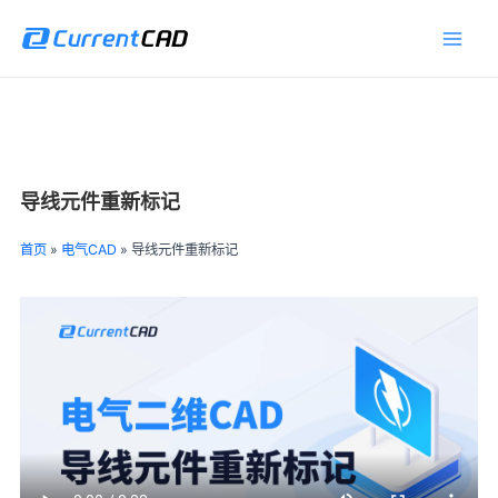
跳
Main
至
Men
内
容
导线元件重新标记
首页
»
电气CAD
»
导线元件重新标记