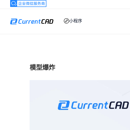
跳
至
内
小程序
容
模型爆炸