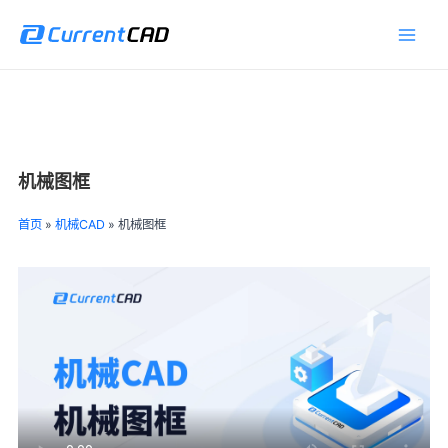
跳
Main
至
Men
内
容
机械图框
首页
»
机械CAD
»
机械图框