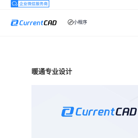
跳
至
内
小程序
容
暖通专业设计