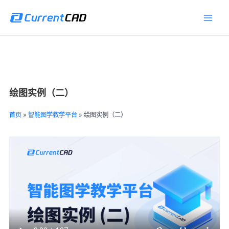
跳
Main
至
Men
内
容
绘图实例（二）
首页
»
智能图学教学平台
»
绘图实例（二）