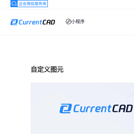
跳
至
内
小程序
容
自定义图元