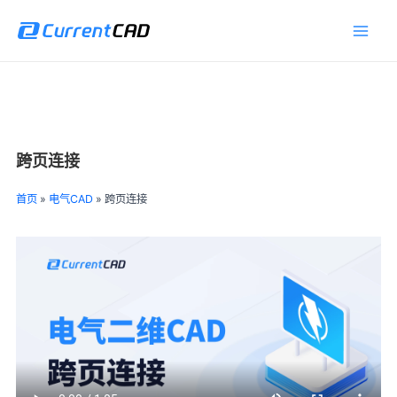
跳
Main
至
Men
内
容
跨页连接
首页
»
电气CAD
»
跨页连接