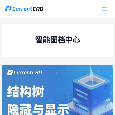
跳
Main
至
Men
内
容
智能图档中心