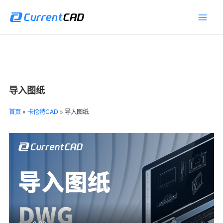
跳
Main
至
Men
内
容
导入图纸
首页
»
卡伦特CAD
»
导入图纸