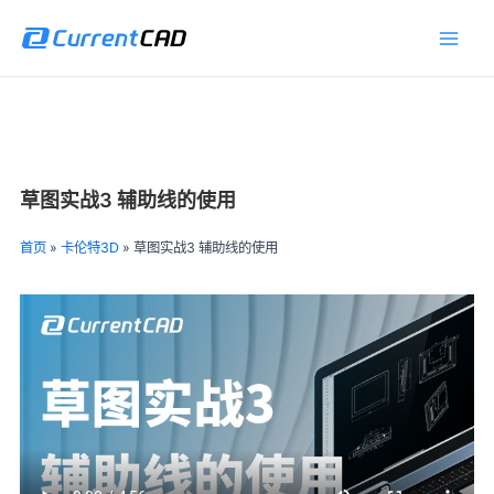
跳
Main
至
Men
内
容
草图实战3 辅助线的使用
首页
»
卡伦特3D
»
草图实战3 辅助线的使用